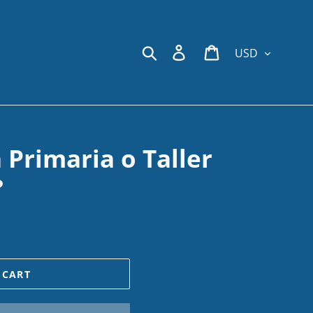
Currency
Search
Log in
Cart
 Primaria o Taller
?
 CART