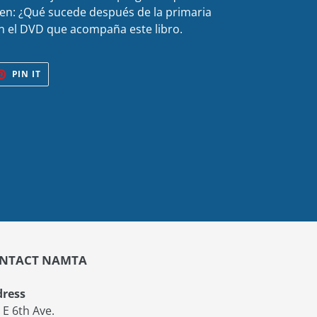
cen: ¿Qué sucede después de la primaria
n el DVD que acompaña este libro.
ET
PIN
PIN IT
ON
TER
PINTEREST
NTACT NAMTA
ress
 E 6th Ave.