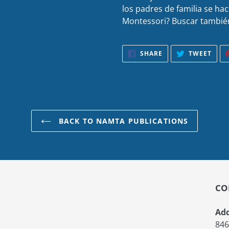
los padres de familia se ha
Montessori? Buscar tambié
SHARE
TWE
SHARE
TWEET
ON
ON
FACEBOOK
TWIT
BACK TO NAMTA PUBLICATIONS
CO
Add
846